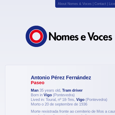
About Nomes & Voces
|
Contact
|
Lic
Antonio Pérez Fernández
Paseo
Man
35 years old,
Tram driver
Born in
Vigo
(Pontevedra)
Lived in: Toural, nº 18-Teis,
Vigo
(Pontevedra)
Morto o 20 de septembre de 1936
Morte rexistrada fronte ao cemiterio de Mos a ca