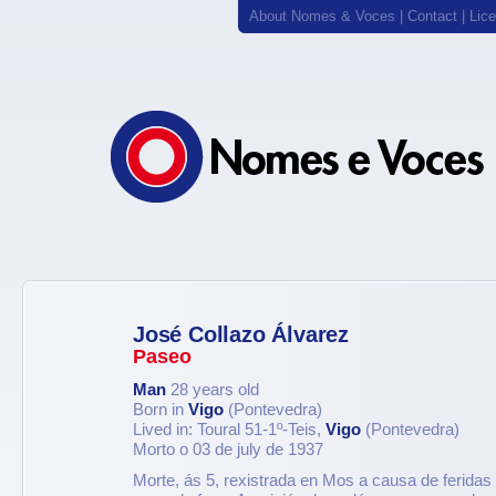
About Nomes & Voces
|
Contact
|
Lic
José Collazo Álvarez
Paseo
Man
28 years old
Born in
Vigo
(Pontevedra)
Lived in: Toural 51-1º-Teis,
Vigo
(Pontevedra)
Morto o 03 de july de 1937
Morte, ás 5, rexistrada en Mos a causa de feridas