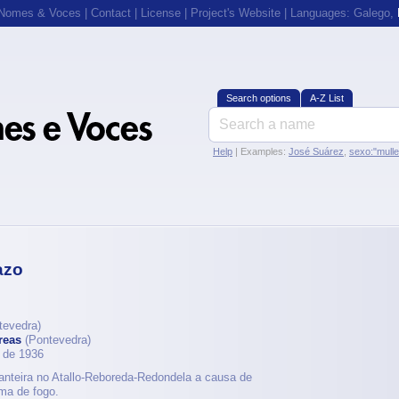
 Nomes & Voces
|
Contact
|
License
|
Project's Website
| Languages:
Galego
,
Search options
A-Z List
Help
| Examples:
José Suárez
,
sexo:"mull
azo
tevedra)
reas
(Pontevedra)
 de 1936
anteira no Atallo-Reboreda-Redondela a causa de
rma de fogo.