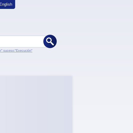
English
er" suceso:"Execución"