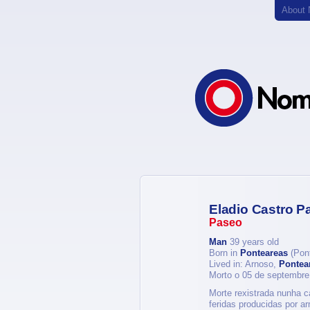
About
Eladio Castro P
Paseo
Man
39 years old
Born in
Ponteareas
(Pon
Lived in: Arnoso,
Pontea
Morto o 05 de septembre
Morte rexistrada nunha c
feridas producidas por a