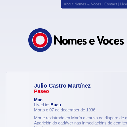
About Nomes & Voces
|
Contact
|
Lic
Julio Castro Martínez
Paseo
Man
,
Lived in:
Bueu
Morto o 07 de december de 1936
Morte rexistrada en Marín a causa de disparo de 
Aparición do cadáver nas inmediacións do cemiter