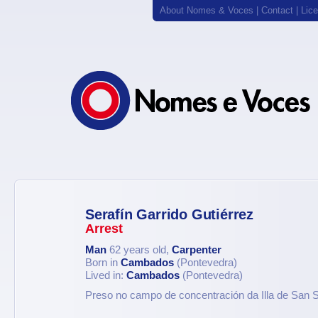
About Nomes & Voces
|
Contact
|
Lic
Serafín Garrido Gutiérrez
Arrest
Man
62 years old,
Carpenter
Born in
Cambados
(Pontevedra)
Lived in:
Cambados
(Pontevedra)
Preso no campo de concentración da Illa de San 