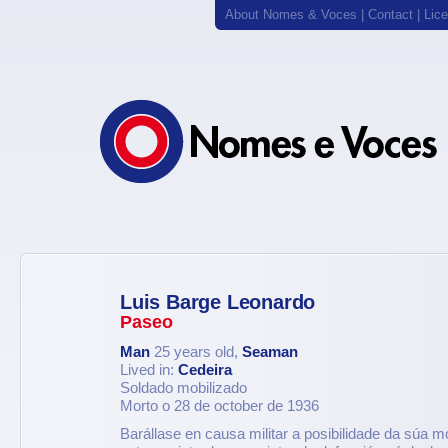
About Nomes & Voces
|
Contact
|
Lic
Luis Barge Leonardo
Paseo
Man
25 years old,
Seaman
Lived in:
Cedeira
Soldado mobilizado
Morto o 28 de october de 1936
Barállase en causa militar a posibilidade da súa m