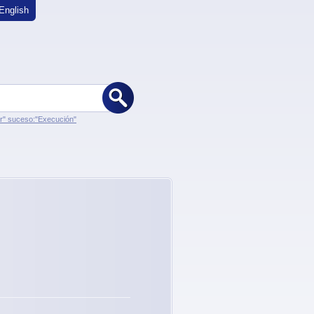
English
er" suceso:"Execución"