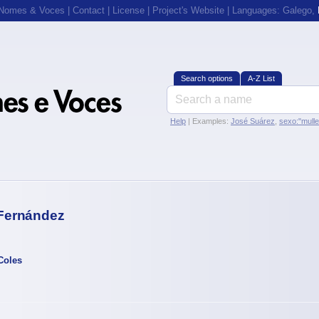
 Nomes & Voces
|
Contact
|
License
|
Project's Website
| Languages:
Galego
,
Search options
A-Z List
Help
| Examples:
José Suárez
,
sexo:"mull
Fernández
Coles