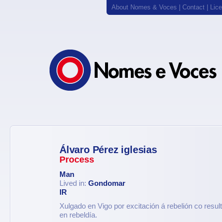
About Nomes & Voces
|
Contact
|
Lic
Álvaro Pérez iglesias
Process
Man
Lived in:
Gondomar
IR
Xulgado en Vigo por excitación á rebelión co resul
en rebeldía.