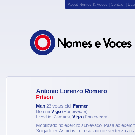
About Nomes & Voces
|
Contact
|
Lic
Antonio Lorenzo Romero
Prison
Man
23 years old,
Farmer
Born in
Vigo
(Pontevedra)
Lived in: Zamáns,
Vigo
(Pontevedra)
Mobilizado no exército sublevado. Pasa ao exércit
Xulgado en Asturias co resultado de sentenza a c