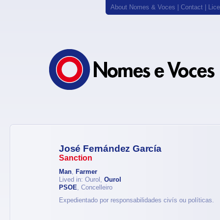
About Nomes & Voces
|
Contact
|
Lic
José Fernández García
Sanction
Man
,
Farmer
Lived in: Ourol,
Ourol
PSOE
, Concelleiro
Expedientado por responsabilidades civís ou políticas.