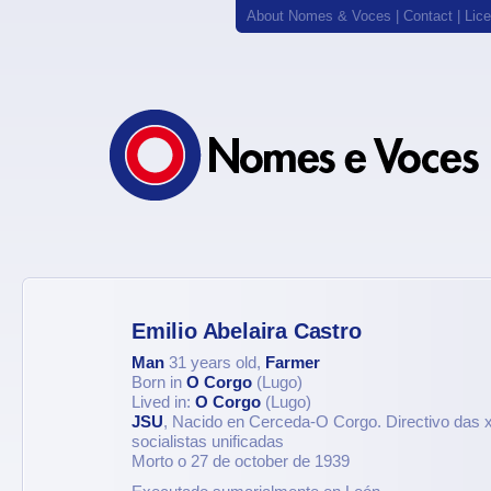
About Nomes & Voces
|
Contact
|
Lic
Emilio Abelaira Castro
Man
31 years old,
Farmer
Born in
O Corgo
(Lugo)
Lived in:
O Corgo
(Lugo)
JSU
, Nacido en Cerceda-O Corgo. Directivo das
socialistas unificadas
Morto o 27 de october de 1939