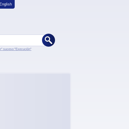
English
er" suceso:"Execución"