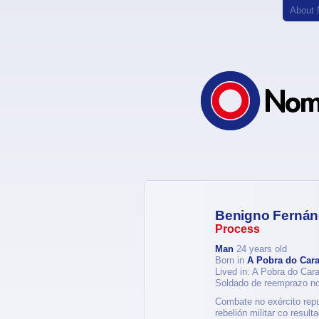
About
Benigno Ferná
Process
Man
24 years old
Born in
A Pobra do Car
Lived in: A Pobra do Car
Soldado de reemprazo no 
Combate no exército repub
rebelión militar co result