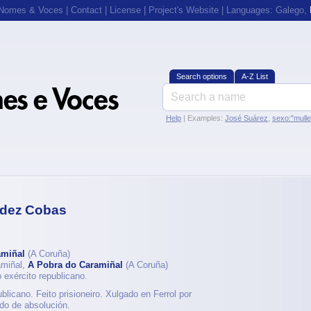
 Nomes & Voces
|
Contact
|
License
|
Project's Website
| Languages:
Galego
,
Search options
A-Z List
Help
| Examples:
José Suárez
,
sexo:"mull
ndez Cobas
amiñal
(A Coruña)
amiñal,
A Pobra do Caramiñal
(A Coruña)
exército republicano.
licano. Feito prisioneiro. Xulgado en Ferrol por
ado de absolución.