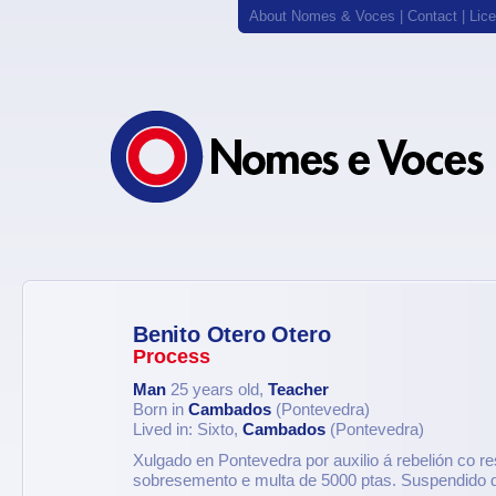
About Nomes & Voces
|
Contact
|
Lic
Benito Otero Otero
Process
Man
25 years old,
Teacher
Born in
Cambados
(Pontevedra)
Lived in: Sixto,
Cambados
(Pontevedra)
Xulgado en Pontevedra por auxilio á rebelión co re
sobresemento e multa de 5000 ptas. Suspendido 