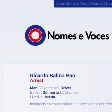
About Nomes & Voces
|
Contact
|
Lic
Ricardo Baliño Bao
Arrest
Man
38 years old,
Driver
Born in
Boimorto
(A Coruña)
Lived in:
Arzúa
Inculpado en causa militar en Compostela por rebe