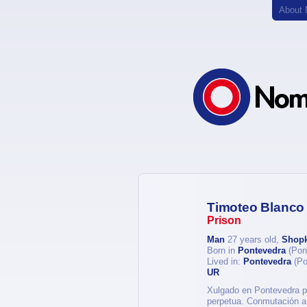
About
Timoteo Blanco
Prison
Man
27 years old,
Shopk
Born in
Pontevedra
(Pon
Lived in:
Pontevedra
(Po
UR
Xulgado en Pontevedra po
perpetua. Conmutación a