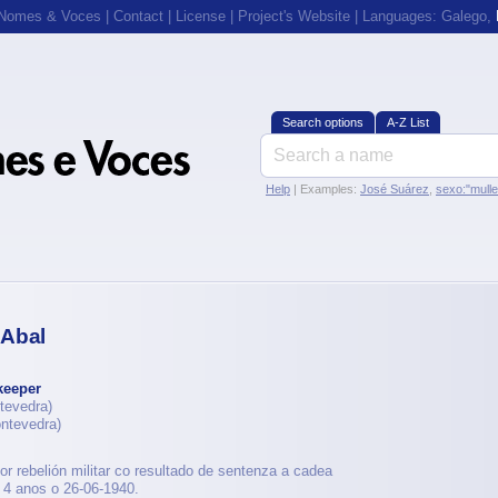
 Nomes & Voces
|
Contact
|
License
|
Project's Website
| Languages:
Galego
,
Search options
A-Z List
Help
| Examples:
José Suárez
,
sexo:"mull
 Abal
eeper
tevedra)
ntevedra)
r rebelión militar co resultado de sentenza a cadea
 4 anos o 26-06-1940.