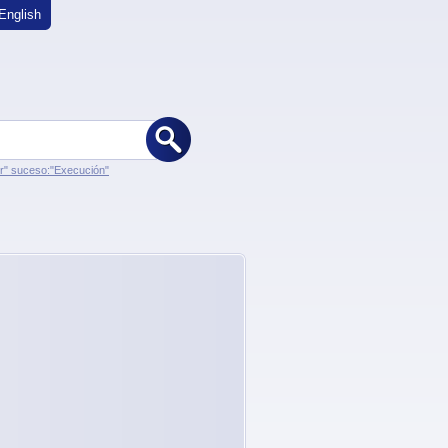
English
er" suceso:"Execución"