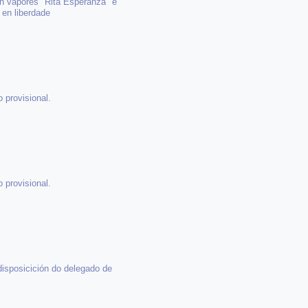
ión vapores "Rita Esperanza" e
 en liberdade
 provisional.
 provisional.
disposicición do delegado de