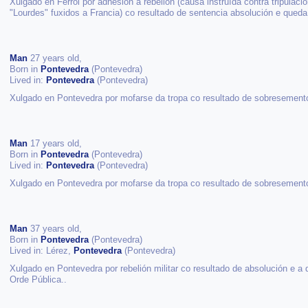
Xulgado en Ferrol por adhesión á rebelión (causa instruída contra tripulac
"Lourdes" fuxidos a Francia) co resultado de sentencia absolución e queda
Man
27 years old,
Born in
Pontevedra
(Pontevedra)
Lived in:
Pontevedra
(Pontevedra)
Xulgado en Pontevedra por mofarse da tropa co resultado de sobresemento
Man
17 years old,
Born in
Pontevedra
(Pontevedra)
Lived in:
Pontevedra
(Pontevedra)
Xulgado en Pontevedra por mofarse da tropa co resultado de sobresemento
Man
37 years old,
Born in
Pontevedra
(Pontevedra)
Lived in: Lérez,
Pontevedra
(Pontevedra)
Xulgado en Pontevedra por rebelión militar co resultado de absolución e a 
Orde Pública..