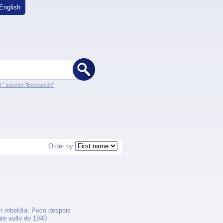
English
er" suceso:"Execución"
Order by
en rebeldía. Poco despois
te xullo de 1940