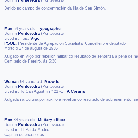
Born in
Pontevedra
(Pontevedra)
Detido no campo de concentración da Illa de San Simón.
Man
64 years old,
Typographer
Born in
Pontevedra
(Pontevedra)
Lived in: Teis,
Vigo
PSOE
, Presidente da Agrupación Socialista. Concelleiro e deputado
Morto o 27 de august de 1936
Xulgado en Vigo por rebelión militar co resultado de sentenza a pena de m
Cemiterio de Pereiró, ás 5:30
Woman
64 years old,
Midwife
Born in
Pontevedra
(Pontevedra)
Lived in: R/ San Agustín nº 21 -1º,
A Coruña
Xulgada na Coruña por auxilio á rebelión co resultado de sobresemento, se
Man
34 years old,
Military officer
Born in
Pontevedra
(Pontevedra)
Lived in: El Pardo-Madrid
Capitán de enxeñeiros