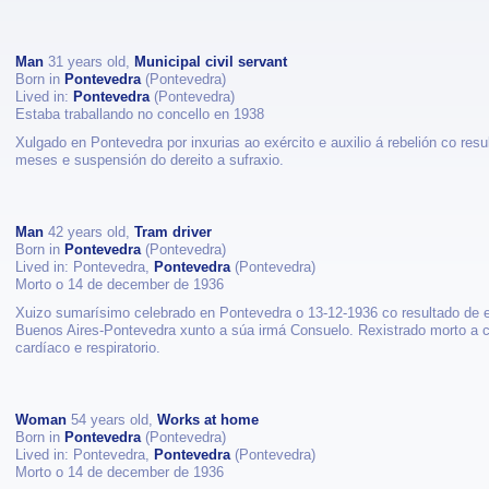
Man
31 years old,
Municipal civil servant
Born in
Pontevedra
(Pontevedra)
Lived in:
Pontevedra
(Pontevedra)
Estaba traballando no concello en 1938
Xulgado en Pontevedra por inxurias ao exército e auxilio á rebelión co resu
meses e suspensión do dereito a sufraxio.
Man
42 years old,
Tram driver
Born in
Pontevedra
(Pontevedra)
Lived in: Pontevedra,
Pontevedra
(Pontevedra)
Morto o 14 de december de 1936
Xuizo sumarísimo celebrado en Pontevedra o 13-12-1936 co resultado de 
Buenos Aires-Pontevedra xunto a súa irmá Consuelo. Rexistrado morto a c
cardíaco e respiratorio.
Woman
54 years old,
Works at home
Born in
Pontevedra
(Pontevedra)
Lived in: Pontevedra,
Pontevedra
(Pontevedra)
Morto o 14 de december de 1936