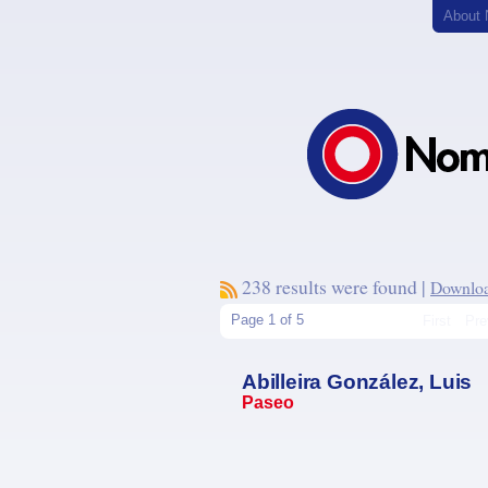
About
238 results were found |
Download
Page 1 of 5
First
Pre
Abilleira González, Luis
Paseo