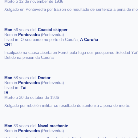
Morto o 12 de november de 1936
Xulgado en Pontevedra por traizón co resultado de sentenza a pena de mo
Man
56 years old,
Coastal skipper
Born in
Pontevedra
(Pontevedra)
Lived in: O seu barco no porto da Coruña,
A Coruña
CNT
Inculpado na causa aberta en Ferrol pola fuga dos pesqueiros Soledad Y
Detido na prisión da Coruña
Man
58 years old,
Doctor
Born in
Pontevedra
(Pontevedra)
Lived in:
Tui
IR
Morto o 30 de october de 1936
Xulgado por rebelión militar co resultado de sentenza a pena de morte.
Man
33 years old,
Naval mechanic
Born in
Pontevedra
(Pontevedra)