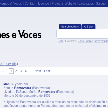
 Nomes & Voces
|
Contact
|
License
|
Project's Website
| Languages:
Galego
,
Search options
A-Z List
Help
| Examples:
José Suárez
,
sexo:"mull
 (.csv file)
vious
1
2
3
4
5
Next
Last
Man
26 years old,
Born in
Pontevedra
(Pontevedra)
Lived in: R/Santa María,
Pontevedra
(Pontevedra)
Morto o 06 de septembre de 1936
Xulgado en Pontevedra por auxilio á rebelión co resultado de declaración 
prodúcese a súa morte en Pontevedra, que non se rexistrará oficialmente a