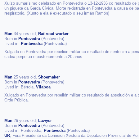
Xuízo sumarísimo celebrado en Pontevedra o 13-12-1936 co resultado de 
un piquete da Garda Cívica. Morte rexistrada en Pontevedra a causa de pa
respiratorio. (Xunto a ela é executado o seu irmán Ramón)
Man
34 years old,
Railroad worker
Born in
Pontevedra
(Pontevedra)
Lived in:
Pontevedra
(Pontevedra)
Xulgado en Pontevedra por rebelión militar co resultado de sentenza a pe
cadea perpetua e posteriormente a 20 anos.
Man
25 years old,
Shoemaker
Born in
Pontevedra
(Pontevedra)
Lived in: Bértola,
Vilaboa
Xulgado en Pontevedra por rebelión militar co resultado de absolución e a
Orde Pública.
Man
26 years old,
Lawyer
Born in
Pontevedra
(Pontevedra)
Lived in: Pontevedra,
Pontevedra
(Pontevedra)
UR
, Fora Presidente da Comisión Xestora da Deputación Provincial de Po