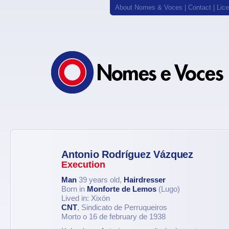
About Nomes & Voces
|
Contact
|
Lic
Antonio Rodríguez Vázquez
Execution
Man
39 years old,
Hairdresser
Born in
Monforte de Lemos
(Lugo)
Lived in: Xixón
CNT
, Sindicato de Perruqueiros
Morto o 16 de february de 1938