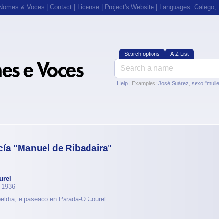
 Nomes & Voces
|
Contact
|
License
|
Project's Website
| Languages:
Galego
,
Search options
A-Z List
Help
| Examples:
José Suárez
,
sexo:"mull
ía "Manuel de Ribadaira"
urel
e 1936
beldía, é paseado en Parada-O Courel.