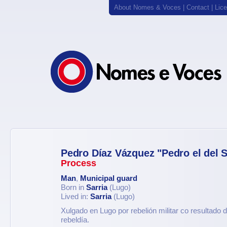
About Nomes & Voces
|
Contact
|
Lic
Pedro Díaz Vázquez "Pedro el del S
Process
Man
,
Municipal guard
Born in
Sarria
(Lugo)
Lived in:
Sarria
(Lugo)
Xulgado en Lugo por rebelión militar co resultado 
rebeldía.