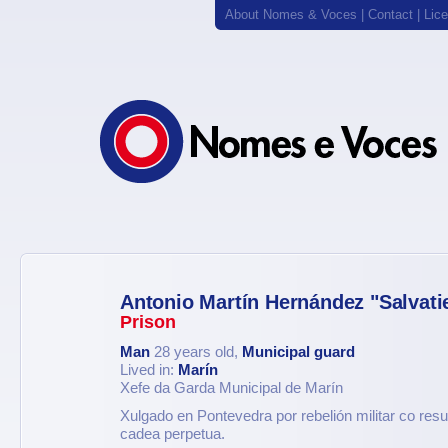
About Nomes & Voces
|
Contact
|
Lic
Antonio Martín Hernández "Salvati
Prison
Man
28 years old,
Municipal guard
Lived in:
Marín
Xefe da Garda Municipal de Marín
Xulgado en Pontevedra por rebelión militar co resu
cadea perpetua.