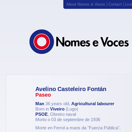
About Nomes & Voces
|
Contact
|
Lic
Avelino Casteleiro Fontán
Paseo
Man
36 years old,
Agricultural labourer
Born in
Viveiro
(Lugo)
PSOE
, Obreiro naval
Morto o 03 de septembre de 1936
Morte en Ferrol a mans da "Fuerza Pública".