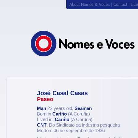
About Nomes & Voces
|
Contact
|
Lic
José Casal Casas
Paseo
Man
22 years old,
Seaman
Born in
Cariño
(A Coruña)
Lived in:
Cariño
(A Coruña)
CNT
, Do Sindicato da industria pesqueira
Morto o 06 de septembre de 1936