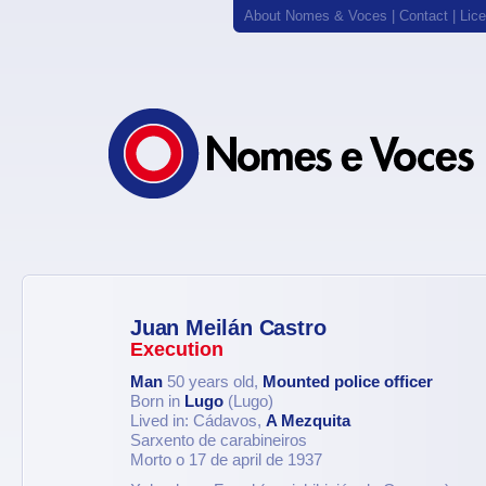
About Nomes & Voces
|
Contact
|
Lic
Juan Meilán Castro
Execution
Man
50 years old,
Mounted police officer
Born in
Lugo
(Lugo)
Lived in: Cádavos,
A Mezquita
Sarxento de carabineiros
Morto o 17 de april de 1937