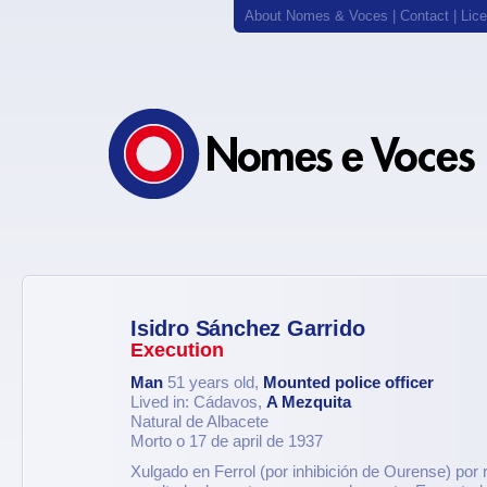
About Nomes & Voces
|
Contact
|
Lic
Isidro Sánchez Garrido
Execution
Man
51 years old,
Mounted police officer
Lived in: Cádavos,
A Mezquita
Natural de Albacete
Morto o 17 de april de 1937
Xulgado en Ferrol (por inhibición de Ourense) por r