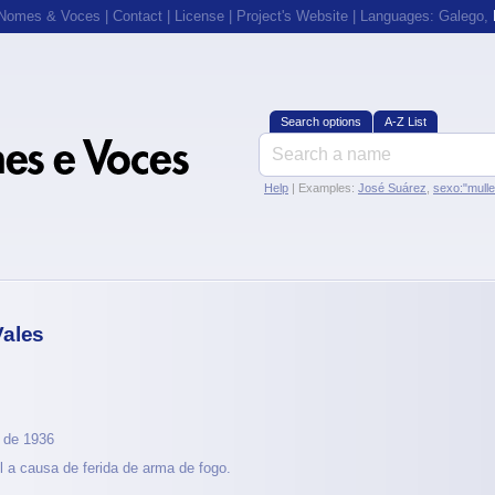
 Nomes & Voces
|
Contact
|
License
|
Project's Website
| Languages:
Galego
,
Search options
A-Z List
Help
| Examples:
José Suárez
,
sexo:"mull
Vales
 de 1936
l a causa de ferida de arma de fogo.