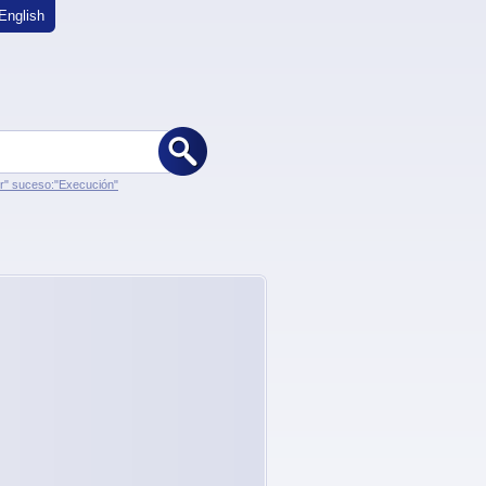
English
er" suceso:"Execución"