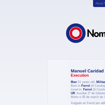
About
Manuel Caridad
Execution
Man
51 years old,
Milita
Born in
Ferrol
(A Coruña
Lived in:
Ferrol
(A Coruñ
UR
, Auxiliar 2º de Infant
Morto o 05 de march de 
Xulgado en Ferrol por adh