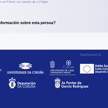
 en Ferrol, no castelo de s Felipe.
nformación sobre esta persoa?
Sponsorized by