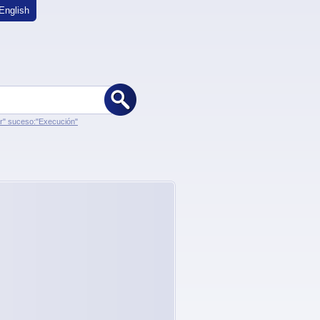
English
er" suceso:"Execución"