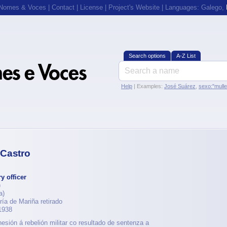
 Nomes & Voces
|
Contact
|
License
|
Project's Website
| Languages:
Galego
,
Search options
A-Z List
Help
| Examples:
José Suárez
,
sexo:"mull
 Castro
ry officer
)
a)
ería de Mariña retirado
1938
esión á rebelión militar co resultado de sentenza a