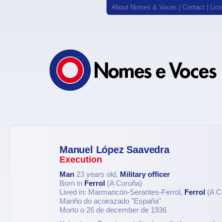
About Nomes & Voces
|
Contact
|
Lic
Manuel López Saavedra
Execution
Man
23 years old,
Military officer
Born in
Ferrol
(A Coruña)
Lived in: Marmancón-Serantes-Ferrol,
Ferrol
(A C
Mariño do acoirazado "España"
Morto o 26 de december de 1936