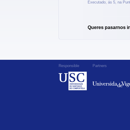
Executado, ás 5, na Punt
Queres pasarnos i
Responsible
Partners