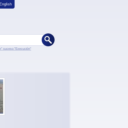
English
er" suceso:"Execución"