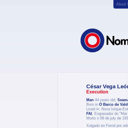
About
César Vega Leó
Execution
Man
44 years old,
Seam
Born in
O Barco de Vald
Lived in: Nova Iorque-Es
FAI
, Engraxador do "Mar
Morto o 08 de july de 19
Xulgado en Ferrol por re