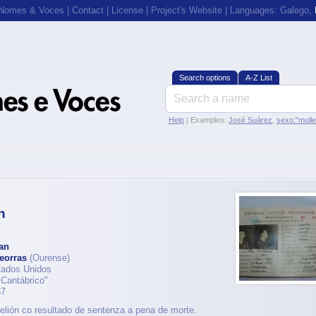
 Nomes & Voces
|
Contact
|
License
|
Project's Website
| Languages:
Galego
,
Search options
A-Z List
Help
| Examples:
José Suárez
,
sexo:"mull
n
an
eorras
(Ourense)
tados Unidos
 Cantábrico"
37
belión co resultado de sentenza a pena de morte.