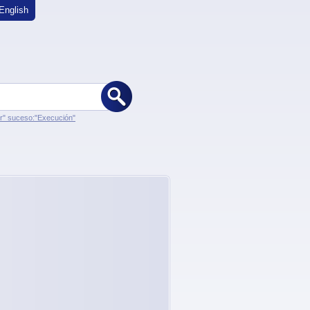
English
er" suceso:"Execución"