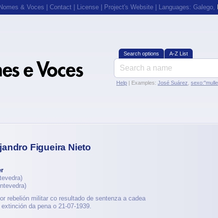
 Nomes & Voces
|
Contact
|
License
|
Project's Website
| Languages:
Galego
,
Search options
A-Z List
Help
| Examples:
José Suárez
,
sexo:"mull
andro Figueira Nieto
er
tevedra)
ntevedra)
r rebelión militar co resultado de sentenza a cadea
extinción da pena o 21-07-1939.