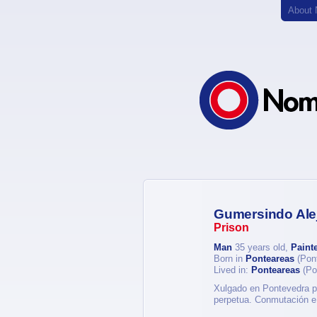
About
Gumersindo Alej
Prison
Man
35 years old,
Paint
Born in
Ponteareas
(Pon
Lived in:
Ponteareas
(Po
Xulgado en Pontevedra po
perpetua. Conmutación e 