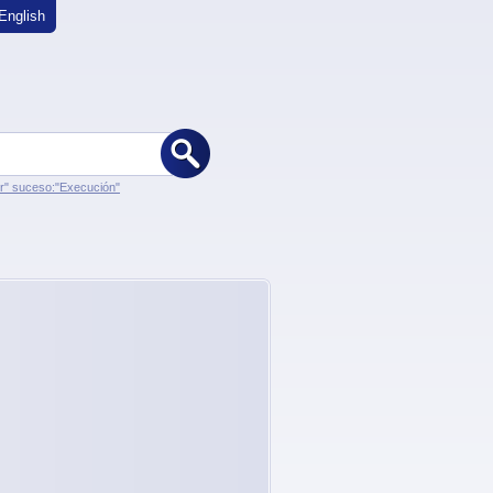
English
er" suceso:"Execución"