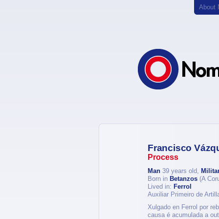
About
Francisco Vázq
Process
Man
39 years old,
Milita
Born in
Betanzos
(A Cor
Lived in:
Ferrol
Auxiliar Primeiro de Artil
Xulgado en Ferrol por re
causa é acumulada a outr