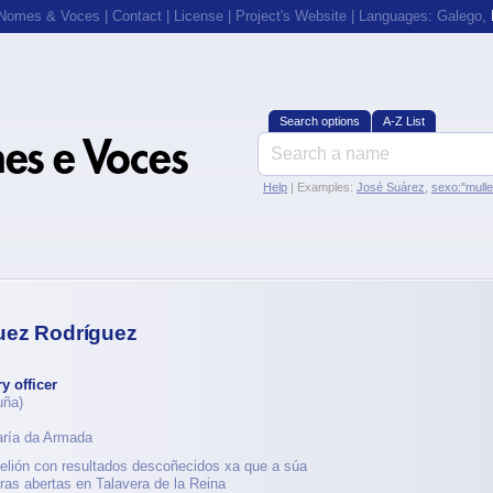
 Nomes & Voces
|
Contact
|
License
|
Project's Website
| Languages:
Galego
,
Search options
A-Z List
Help
| Examples:
José Suárez
,
sexo:"mull
uez Rodríguez
ry officer
uña)
laría da Armada
belión con resultados descoñecidos xa que a súa
as abertas en Talavera de la Reina