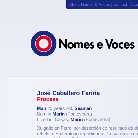
About Nomes & Voces
|
Contact
|
Lic
José Caballero Fariña
Process
Man
29 years old,
Seaman
Born in
Marín
(Pontevedra)
Lived in: Casás,
Marín
(Pontevedra)
Xulgado en Ferrol por deserción co resultado de d
rebeldía. En territorio republicano. Presioneiro e c