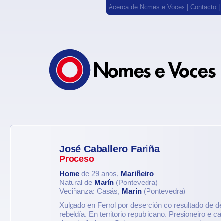
Acerca de Nomes e Voces
|
Contacto
José Caballero Fariña
Proceso
Home
de 29 anos,
Mariñeiro
Natural de
Marín
(Pontevedra)
Veciñanza: Casás,
Marín
(Pontevedra)
Xulgado en Ferrol por deserción co resultado de d
rebeldía. En territorio republicano. Presioneiro e c