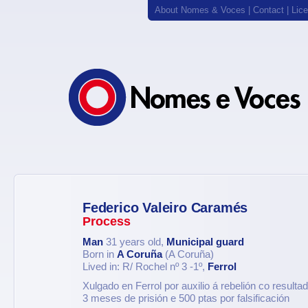
About Nomes & Voces
|
Contact
|
Lic
Federico Valeiro Caramés
Process
Man
31 years old,
Municipal guard
Born in
A Coruña
(A Coruña)
Lived in: R/ Rochel nº 3 -1º,
Ferrol
Xulgado en Ferrol por auxilio á rebelión co result
3 meses de prisión e 500 ptas por falsificación