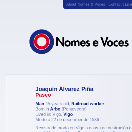
About Nomes & Voces
|
Contact
|
Lic
Joaquín Álvarez Piña
Paseo
Man
45 years old,
Railroad worker
Born in
Arbo
(Pontevedra)
Lived in: Vigo,
Vigo
Morto o 22 de december de 1936
Rexistrado morto en Vigo a causa de destrución c