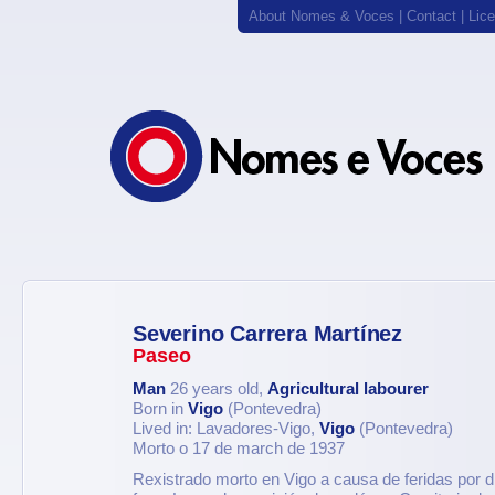
About Nomes & Voces
|
Contact
|
Lic
Severino Carrera Martínez
Paseo
Man
26 years old,
Agricultural labourer
Born in
Vigo
(Pontevedra)
Lived in: Lavadores-Vigo,
Vigo
(Pontevedra)
Morto o 17 de march de 1937
Rexistrado morto en Vigo a causa de feridas por 