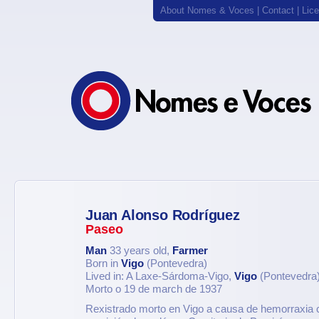
About Nomes & Voces
|
Contact
|
Lic
Juan Alonso Rodríguez
Paseo
Man
33 years old,
Farmer
Born in
Vigo
(Pontevedra)
Lived in: A Laxe-Sárdoma-Vigo,
Vigo
(Pontevedra
Morto o 19 de march de 1937
Rexistrado morto en Vigo a causa de hemorraxia c