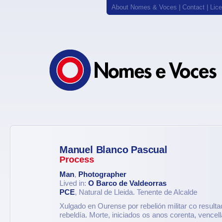
About Nomes & Voces
|
Contact
|
Lic
Manuel Blanco Pascual
Process
Man
,
Photographer
Lived in:
O Barco de Valdeorras
PCE
, Natural de Lleida. Tenente de Alcalde
Xulgado en Ourense por rebelión militar co result
rebeldía. Morte, iniciados os anos corenta, vencella