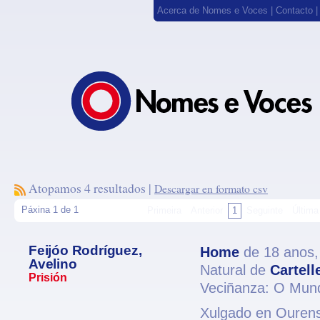
Acerca de Nomes e Voces
|
Contacto
Atopamos 4 resultados |
Descargar en formato csv
Páxina 1 de 1
Primeira
Anterior
1
Seguinte
Última
Feijóo Rodríguez,
Home
de 18 anos
Avelino
Natural de
Cartell
Prisión
Veciñanza: O Mund
Xulgado en Ourense