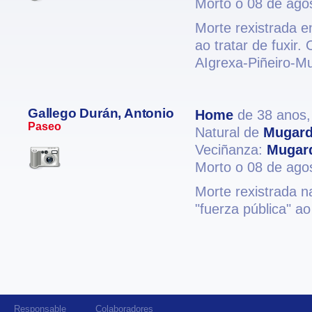
Morto o 08 de ago
Morte rexistrada e
ao tratar de fuxir
AIgrexa-Piñeiro-M
Gallego Durán, Antonio
Home
de 38 anos
Paseo
Natural de
Mugar
Veciñanza:
Mugar
Morto o 08 de ago
Morte rexistrada n
"fuerza pública" ao 
Responsable
Colaboradores