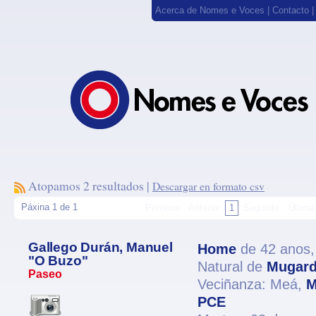
Acerca de Nomes e Voces
|
Contacto
Atopamos 2 resultados |
Descargar en formato csv
Páxina 1 de 1
Primeira
Anterior
1
Seguinte
Última
Gallego Durán, Manuel
Home
de 42 anos
"O Buzo"
Natural de
Mugar
Paseo
Veciñanza: Meá,
M
PCE