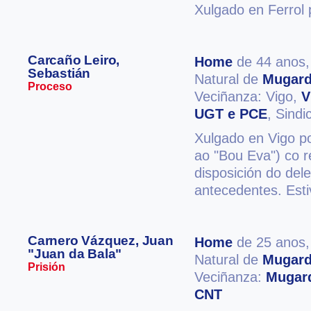
Xulgado en Ferrol p
Carcaño Leiro,
Home
de 44 anos
Sebastián
Natural de
Mugar
Proceso
Veciñanza: Vigo,
V
UGT e PCE
, Sindi
Xulgado en Vigo po
ao "Bou Eva") co r
disposición do del
antecedentes. Esti
Carnero Vázquez, Juan
Home
de 25 anos
"Juan da Bala"
Natural de
Mugar
Prisión
Veciñanza:
Mugar
CNT