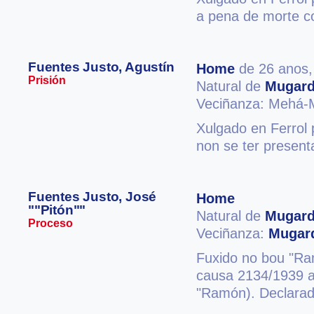
a pena de morte c
Fuentes Justo, Agustín
Home
de 26 anos
Prisión
Natural de
Mugar
Veciñanza: Mehá-
Xulgado en Ferrol 
non se ter presenta
Fuentes Justo, José
Home
""Pitón""
Natural de
Mugar
Proceso
Veciñanza:
Mugar
Fuxido no bou "Ra
causa 2134/1939 ab
"Ramón). Declarado