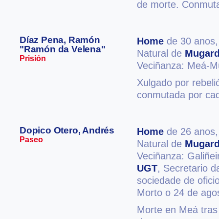
de morte. Conmuta
Díaz Pena, Ramón
Home
de 30 anos
"Ramón da Velena"
Natural de
Mugar
Prisión
Veciñanza: Meá-M
Xulgado por rebeli
conmutada por cad
Dopico Otero, Andrés
Home
de 26 anos
Paseo
Natural de
Mugar
Veciñanza: Galiñe
UGT
, Secretario 
sociedade de oficio
Morto o 24 de ago
Morte en Meá tras 