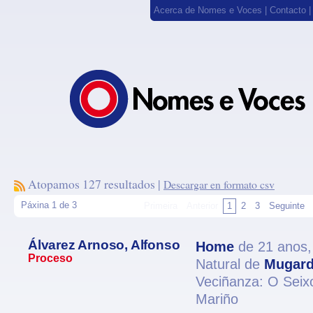
Acerca de Nomes e Voces
|
Contacto
Atopamos 127 resultados |
Descargar en formato csv
Páxina 1 de 3
Primeira
Anterior
1
2
3
Seguinte
Álvarez Arnoso, Alfonso
Home
de 21 anos
Proceso
Natural de
Mugar
Veciñanza: O Sei
Mariño