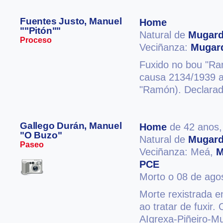
Fuentes Justo, Manuel
Home
""Pitón""
Natural de
Mugar
Proceso
Veciñanza:
Mugar
Fuxido no bou "Ra
causa 2134/1939 ab
"Ramón). Declarado
Gallego Durán, Manuel
Home
de 42 anos
"O Buzo"
Natural de
Mugar
Paseo
Veciñanza: Meá,
M
PCE
Morto o 08 de ago
Morte rexistrada e
ao tratar de fuxir
AIgrexa-Piñeiro-M