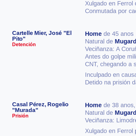
Xulgado en Ferrol 
Conmutada por ca
Cartelle Mier, José "El
Home
de 45 anos
Pito"
Natural de
Mugar
Detención
Veciñanza: A Coru
Antes do golpe mil
CNT, chegando a se
Inculpado en causa
Detido na prisión 
Casal Pérez, Rogelio
Home
de 38 anos
"Murada"
Natural de
Mugar
Prisión
Veciñanza: Limod
Xulgado en Ferrol 