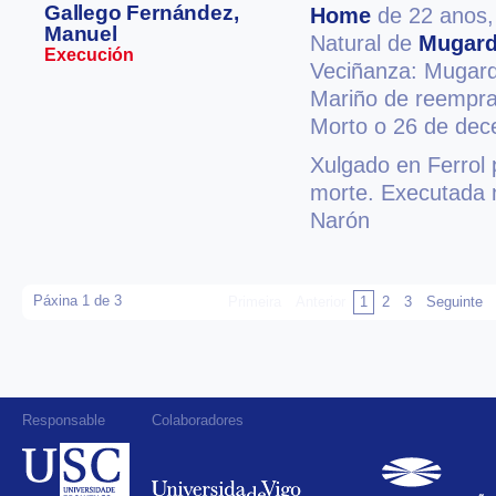
Gallego Fernández,
Home
de 22 anos
Manuel
Natural de
Mugar
Execución
Veciñanza: Mugar
Mariño de reempra
Morto o 26 de de
Xulgado en Ferrol 
morte. Executada n
Narón
Páxina 1 de 3
Primeira
Anterior
1
2
3
Seguinte
Responsable
Colaboradores