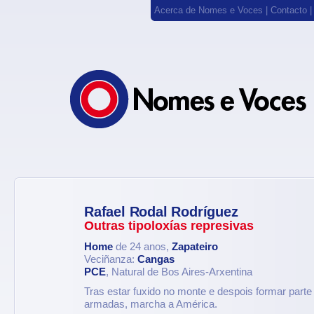
Acerca de Nomes e Voces
|
Contacto
Rafael Rodal Rodríguez
Outras tipoloxías represivas
Home
de 24 anos,
Zapateiro
Veciñanza:
Cangas
PCE
, Natural de Bos Aires-Arxentina
Tras estar fuxido no monte e despois formar parte
armadas, marcha a América.