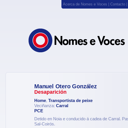
Acerca de Nomes e Voces
|
Contacto
Manuel Otero González
Desaparición
Home
,
Transportista de peixe
Veciñanza:
Carral
PCE
Detido en Noia e conducido á cadea de Carral. P
Sal-Coirós.