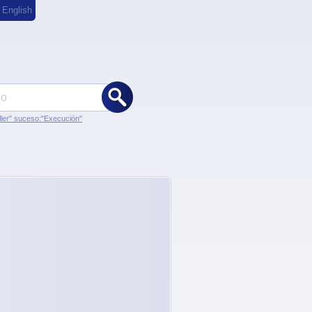
,
English
ler" suceso:"Execución"