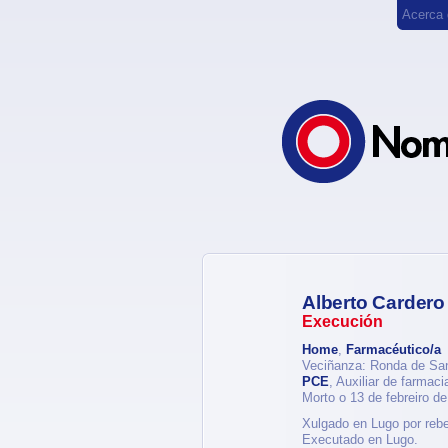
Acerca
Alberto Cardero
Execución
Home
,
Farmacéutico/a
Veciñanza: Ronda de Sa
PCE
, Auxiliar de farmac
Morto o 13 de febreiro d
Xulgado en Lugo por rebe
Executado en Lugo.