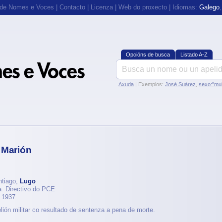
 de Nomes e Voces
|
Contacto
|
Licenza
|
Web do proxecto
| Idiomas:
Galego
Opcións de busca
Listado A-Z
Axuda
| Exemplos:
José Suárez
,
sexo:"mul
 Marión
ntiago,
Lugo
ia. Directivo do PCE
e 1937
lión militar co resultado de sentenza a pena de morte.