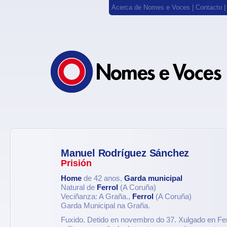
Acerca de Nomes e Voces
|
Contacto
Manuel Rodríguez Sánchez
Prisión
Home
de 42 anos,
Garda municipal
Natural de
Ferrol
(A Coruña)
Veciñanza: A Graña.,
Ferrol
(A Coruña)
Garda Municipal na Graña.
Fuxido. Detido en novembro do 37. Xulgado en Ferr