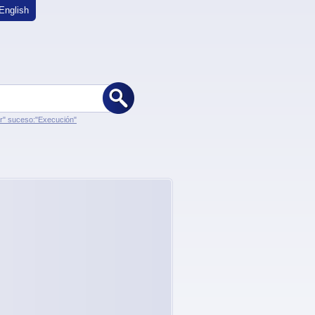
English
er" suceso:"Execución"