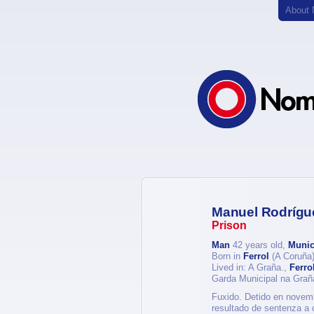
About
Manuel Rodrígu
Prison
Man
42 years old,
Munic
Born in
Ferrol
(A Coruña
Lived in: A Graña.,
Ferro
Garda Municipal na Grañ
Fuxido. Detido en novembr
resultado de sentenza a