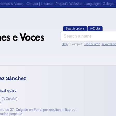
 Nomes & Voces
|
Contact
|
License
|
Project's Website
| Languages:
Galego
,
Search options
A-Z List
Help
| Examples:
José Suárez
,
sexo:"mull
ez Sánchez
ipal guard
)
l
(A Coruña)
a.
o do 37. Xulgado en Ferrol por rebelión militar co
 cadea perpetua