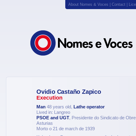
About Nomes & Voces
|
Contact
|
Lic
Ovidio Castaño Zapico
Execution
Man
48 years old,
Lathe operator
Lived in: Langreo
PSOE and UGT
, Presidente do Sindicato de Obre
Asturias
Morto o 21 de march de 1939