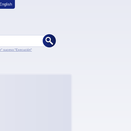
English
er" suceso:"Execución"