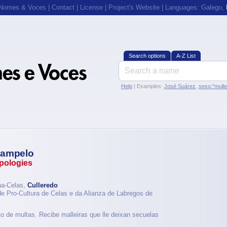
 Nomes & Voces
|
Contact
|
License
|
Project's Website
| Languages:
Galego
,
Search options
A-Z List
Help
| Examples:
José Suárez
,
sexo:"mull
Campelo
ypologies
na-Celas,
Culleredo
de Pro-Cultura de Celas e da Alianza de Labregos de
 de multas. Recibe malleiras que lle deixan secuelas