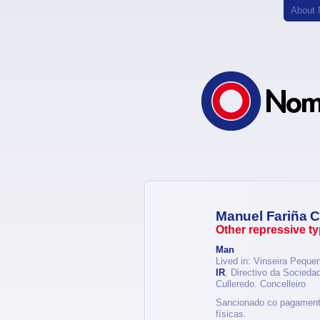
About
Manuel Fariña 
Other repressive t
Man
Lived in: Vinseira Peque
IR
, Directivo da Socieda
Culleredo. Concelleiro
Sancionado co pagamento
físicas.