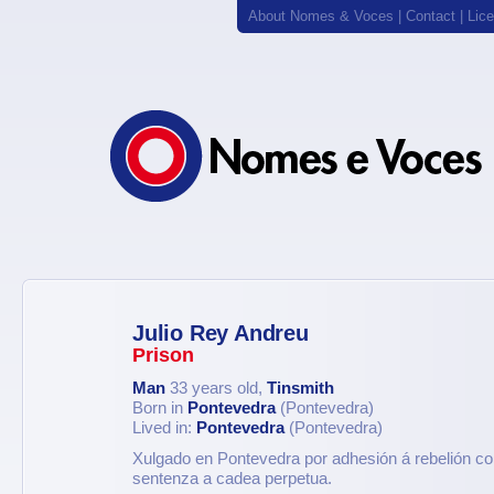
About Nomes & Voces
|
Contact
|
Lic
Julio Rey Andreu
Prison
Man
33 years old,
Tinsmith
Born in
Pontevedra
(Pontevedra)
Lived in:
Pontevedra
(Pontevedra)
Xulgado en Pontevedra por adhesión á rebelión co
sentenza a cadea perpetua.