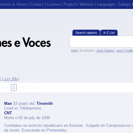
 Nomes & Voces
|
Contact
|
License
|
Project's Website
| Languages:
Galego
,
Search options
A-Z List
Help
| Examples:
José Suárez
,
sexo:"mull
(.csv file)
vious
1
Next
Last
Man
33 years old,
Tinsmith
Lived in: Villaherreros
CNT
Morto o 02 de july de 1938
Combateu no exército republicano en Asturias. Xulgado en Camposancos c
de morte. Executado en Pontevedra.