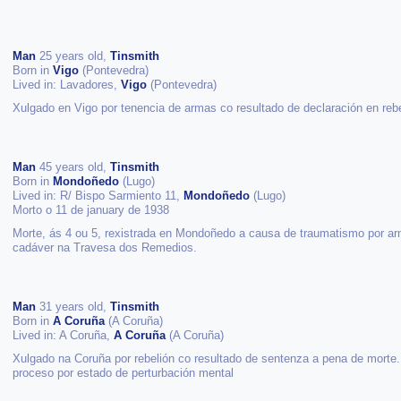
Man
25 years old,
Tinsmith
Born in
Vigo
(Pontevedra)
Lived in: Lavadores,
Vigo
(Pontevedra)
Xulgado en Vigo por tenencia de armas co resultado de declaración en rebe
Man
45 years old,
Tinsmith
Born in
Mondoñedo
(Lugo)
Lived in: R/ Bispo Sarmiento 11,
Mondoñedo
(Lugo)
Morto o 11 de january de 1938
Morte, ás 4 ou 5, rexistrada en Mondoñedo a causa de traumatismo por ar
cadáver na Travesa dos Remedios.
Man
31 years old,
Tinsmith
Born in
A Coruña
(A Coruña)
Lived in: A Coruña,
A Coruña
(A Coruña)
Xulgado na Coruña por rebelión co resultado de sentenza a pena de mort
proceso por estado de perturbación mental