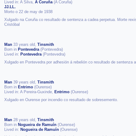
Lived in: A Silva,
A Coruña
(A Coruña)
JJ.LL.
Morto o 22 de may de 1938
Xulgado na Coruña co resultado de sentenza a cadea perpetua. Morte rexi
Cristóbal
Man
33 years old,
Tinsmith
Born in
Pontevedra
(Pontevedra)
Lived in:
Pontevedra
(Pontevedra)
Xulgado en Pontevedra por adhesión á rebelión co resultado de sentenza 
Man
39 years old,
Tinsmith
Born in
Entrimo
(Ourense)
Lived in: A Pereira-Guxinde,
Entrimo
(Ourense)
Xulgado en Ourense por incendio co resultado de sobresemento.
Man
28 years old,
Tinsmith
Born in
Nogueira de Ramuín
(Ourense)
Lived in:
Nogueira de Ramuín
(Ourense)