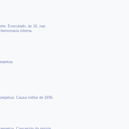
orte. Executado, ás 16, nas
 hemorraxia interna.
perpetua.
perpetua. Causa militar de 1936.
perpetua. Concesión da prisión