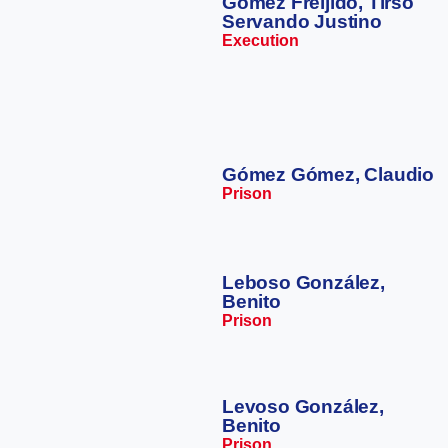
Gómez Freijido, Tirso
Servando Justino
Execution
Gómez Gómez, Claudio
Prison
Leboso González,
Benito
Prison
Levoso González,
Benito
Prison