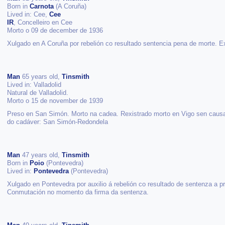
Born in
Carnota
(A Coruña)
Lived in: Cee,
Cee
IR
, Concelleiro en Cee
Morto o 09 de december de 1936
Xulgado en A Coruña por rebelión co resultado sentencia pena de morte. 
Man
65 years old,
Tinsmith
Lived in: Valladolid
Natural de Valladolid.
Morto o 15 de november de 1939
Preso en San Simón. Morto na cadea. Rexistrado morto en Vigo sen causa
do cadáver: San Simón-Redondela
Man
47 years old,
Tinsmith
Born in
Poio
(Pontevedra)
Lived in:
Pontevedra
(Pontevedra)
Xulgado en Pontevedra por auxilio á rebelión co resultado de sentenza a pr
Conmutación no momento da firma da sentenza.