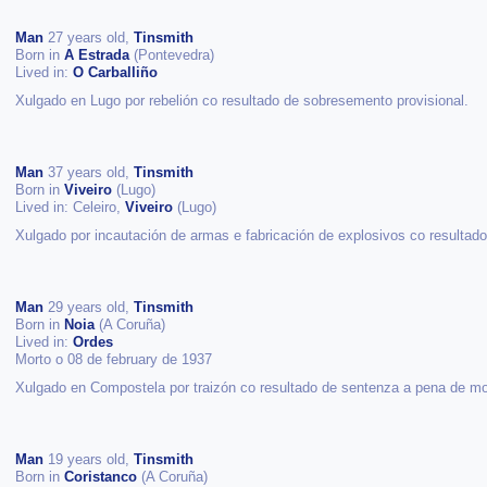
Man
27 years old,
Tinsmith
Born in
A Estrada
(Pontevedra)
Lived in:
O Carballiño
Xulgado en Lugo por rebelión co resultado de sobresemento provisional.
Man
37 years old,
Tinsmith
Born in
Viveiro
(Lugo)
Lived in: Celeiro,
Viveiro
(Lugo)
Xulgado por incautación de armas e fabricación de explosivos co resultad
Man
29 years old,
Tinsmith
Born in
Noia
(A Coruña)
Lived in:
Ordes
Morto o 08 de february de 1937
Xulgado en Compostela por traizón co resultado de sentenza a pena de m
Man
19 years old,
Tinsmith
Born in
Coristanco
(A Coruña)