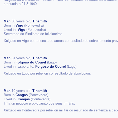
atenuada o 21-8-1940.
Man
30 years old,
Tinsmith
Born in
Vigo
(Pontevedra)
Lived in:
Vigo
(Pontevedra)
Secretario do Sindicato de follalateiros
Xulgado en Vigo por tenencia de armas co resultado de sobresemento prov
Man
31 years old,
Tinsmith
Born in
Folgoso do Courel
(Lugo)
Lived in: Esperante,
Folgoso do Courel
(Lugo)
Xulgado en Lugo por rebelión co resultado de absolución.
Man
19 years old,
Tinsmith
Born in
Cangas
(Pontevedra)
Lived in:
Cangas
(Pontevedra)
Tiña un negocio propio xunto cos seus irmáns.
Xulgado en Pontevedra por rebelión militar co resultado de sentenza a cad