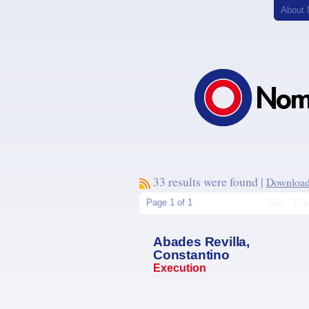
About
33 results were found |
Download 
Page 1 of 1
First
Pre
Abades Revilla,
Constantino
Execution