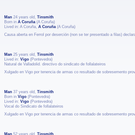
Man
24 years old,
Tinsmith
Born in
A Coruña
(A Coruña)
Lived in: A Coruña,
A Coruña
(A Coruña)
Causa aberta en Ferrol por deserción (non se ter presentado a filas) declar
Man
25 years old,
Tinsmith
Lived in:
Vigo
(Pontevedra)
Natural de Valladolid. directivo do sindicato de follalateiros
Xulgado en Vigo por tenencia de armas co resultado de sobresemento prov
Man
37 years old,
Tinsmith
Born in
Vigo
(Pontevedra)
Lived in:
Vigo
(Pontevedra)
Vocal do Sindicato de follalateiros
Xulgado en Vigo por tenencia de armas co resultado de sobresemento prov
Man
52 years old,
Tinsmith