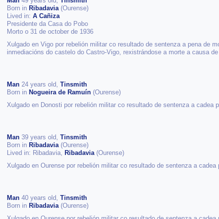
Man
49 years old,
Tinsmith
Born in
Ribadavia
(Ourense)
Lived in:
A Cañiza
Presidente da Casa do Pobo
Morto o 31 de october de 1936
Xulgado en Vigo por rebelión militar co resultado de sentenza a pena de m
inmediacións do castelo do Castro-Vigo, rexistrándose a morte a causa de
Man
24 years old,
Tinsmith
Born in
Nogueira de Ramuín
(Ourense)
Xulgado en Donosti por rebelión militar co resultado de sentenza a cadea 
Man
39 years old,
Tinsmith
Born in
Ribadavia
(Ourense)
Lived in: Ribadavia,
Ribadavia
(Ourense)
Xulgado en Ourense por rebelión militar co resultado de sentenza a cadea 
Man
40 years old,
Tinsmith
Born in
Ribadavia
(Ourense)
Xulgado en Ourense por rebelión militar co resultado de sentenza a cadea 