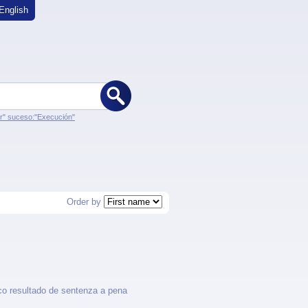
English
er" suceso:"Execución"
Order by
o resultado de sentenza a pena