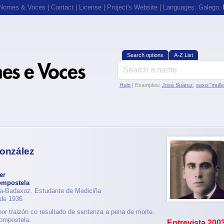
 Nomes & Voces
|
Contact
|
License
|
Project's Website
| Languages:
Galego
,
Search options
A-Z List
Help
| Examples:
José Suárez
,
sexo:"mull
González
er
ompostela
ena-Badaxoz. Estudante de Mediciña
 de 1936
r traizón co resultado de sentenza a pena de morte.
ompostela.
Entrevista 200