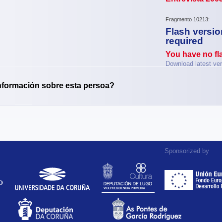
Fragmento 10213:
Flash version
required
You have no fla
Download latest ve
nformación sobre esta persoa?
Sponsorized by