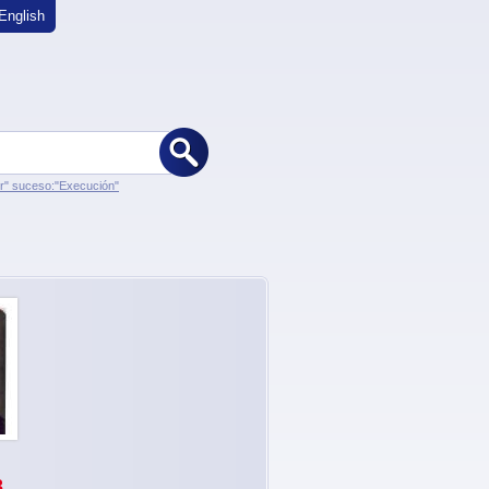
English
er" suceso:"Execución"
3