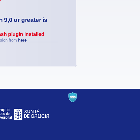
 9,0 or greater is
sh plugin installed
rsion from
here