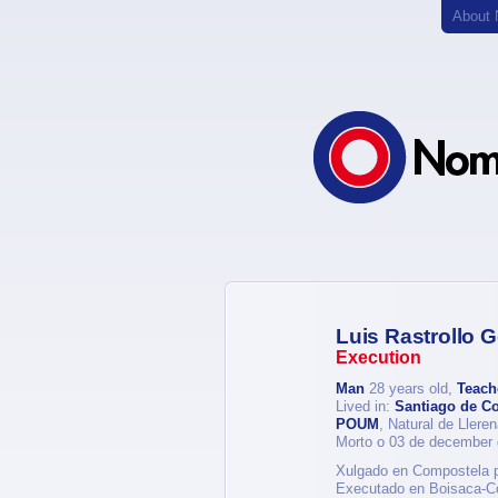
About
Luis Rastrollo 
Execution
Man
28 years old,
Teach
Lived in:
Santiago de C
POUM
, Natural de Ller
Morto o 03 de december
Xulgado en Compostela po
Executado en Boisaca-C